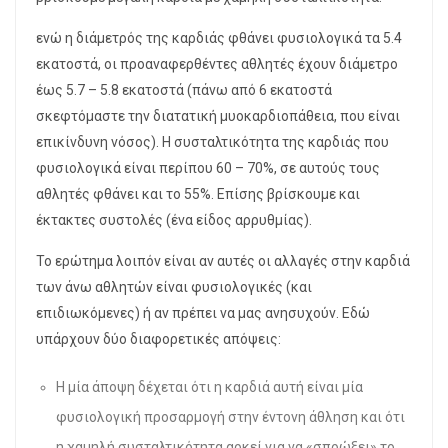
ενώ η διάμετρός της καρδιάς φθάνει φυσιολογικά τα 5.4
εκατοστά, οι προαναφερθέντες αθλητές έχουν διάμετρο
έως 5.7 – 5.8 εκατοστά (πάνω από 6 εκατοστά
σκεφτόμαστε την διατατική μυοκαρδιοπάθεια, που είναι
επικίνδυνη νόσος). Η συσταλτικότητα της καρδιάς που
φυσιολογικά είναι περίπου 60 – 70%, σε αυτούς τους
αθλητές φθάνει και το 55%. Επίσης βρίσκουμε και
έκτακτες συστολές (ένα είδος αρρυθμίας).
Το ερώτημα λοιπόν είναι αν αυτές οι αλλαγές στην καρδιά
των άνω αθλητών είναι φυσιολογικές (και
επιδιωκόμενες) ή αν πρέπει να μας ανησυχούν. Εδώ
υπάρχουν δύο διαφορετικές απόψεις:
H μία άποψη δέχεται ότι η καρδιά αυτή είναι μία
φυσιολογική προσαρμογή στην έντονη άθληση και ότι
η χαμηλή συσταλτικότητα αρκεί για να «σπρώξει» το