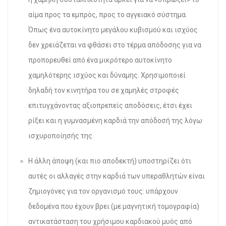
αίμα προς τα εμπρός, προς το αγγειακό σύστημα.
Όπως ένα αυτοκίνητο μεγάλου κυβισμού και ισχύος
δεν χρειάζεται να φθάσει στο τέρμα απόδοσης για να
προπορευθεί από ένα μικρότερο αυτοκίνητο
χαμηλότερης ισχύος και δύναμης. Χρησιμοποιεί
δηλαδή τον κινητήρα του σε χαμηλές στροφές
επιτυγχάνοντας αξιοπρεπείς αποδόσεις, έτσι έχει
ρίξει και η γυμνασμένη καρδιά την απόδοσή της λόγω
ισχυροποίησής της.
H άλλη άποψη (και πιο αποδεκτή) υποστηρίζει ότι
αυτές οι αλλαγές στην καρδιά των υπεραθλητών είναι
ζημιογόνες για τον οργανισμό τους: υπάρχουν
δεδομένα που έχουν βρει (με μαγνητική τομογραφία)
αντικατάσταση του χρήσιμου καρδιακού μυός από