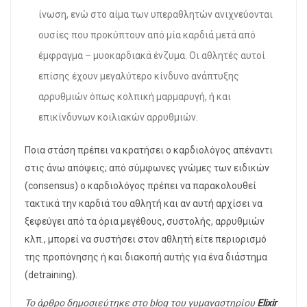
ίνωση, ενώ στο αίμα των υπεραθλητών ανιχνεύονται
ουσίες που προκύπτουν από μία καρδιά μετά από
έμφραγμα – μυοκαρδιακά ένζυμα. Οι αθλητές αυτοί
επίσης έχουν μεγαλύτερο κίνδυνο ανάπτυξης
αρρυθμιών όπως
κολπική μαρμαρυγή
, ή και
επικίνδυνων
κοιλιακών αρρυθμιών
.
Ποια στάση πρέπει να κρατήσει ο καρδιολόγος απέναντι
στις άνω απόψεις; από σύμφωνες γνώμες των ειδικών
(consensus) ο καρδιολόγος πρέπει να παρακολουθεί
τακτικά την καρδιά του αθλητή και αν αυτή αρχίσει να
ξεφεύγει από τα όρια μεγέθους, συστολής, αρρυθμιών
κλπ., μπορεί να συστήσει στον αθλητή είτε περιορισμό
της προπόνησης ή και διακοπή αυτής για ένα διάστημα
(detraining).
Το άρθρο δημοσιεύτηκε στο blog του γυμαναστηρίου
Elixir