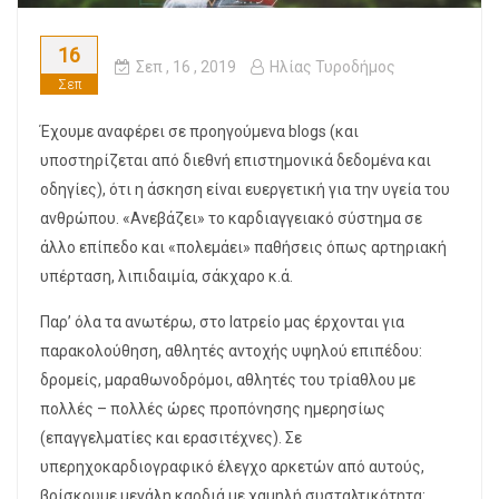
16
Σεπ
, 16 ,
2019
Ηλίας Τυροδήμος
Σεπ
Έχουμε αναφέρει σε προηγούμενα blogs (και
υποστηρίζεται από διεθνή επιστημονικά δεδομένα και
οδηγίες), ότι η άσκηση είναι ευεργετική για την υγεία του
ανθρώπου. «Ανεβάζει» το καρδιαγγειακό σύστημα σε
άλλο επίπεδο και «πολεμάει» παθήσεις όπως αρτηριακή
υπέρταση, λιπιδαιμία, σάκχαρο κ.ά.
Παρ’ όλα τα ανωτέρω, στο Ιατρείο μας έρχονται για
παρακολούθηση, αθλητές αντοχής υψηλού επιπέδου:
δρομείς, μαραθωνοδρόμοι, αθλητές του τρίαθλου με
πολλές – πολλές ώρες προπόνησης ημερησίως
(επαγγελματίες και ερασιτέχνες). Σε
υπερηχοκαρδιογραφικό έλεγχο αρκετών από αυτούς,
βρίσκουμε μεγάλη καρδιά με χαμηλή συσταλτικότητα: