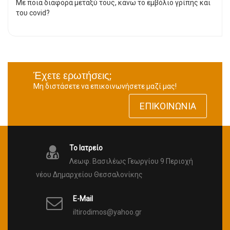
Με ποια διαφορά μεταξύ τους, κάνω το εμβόλιο γρίπης και
του covid?
Έχετε ερωτήσεις;
Μη διστάσετε να επικοινωνήσετε μαζί μας!
ΕΠΙΚΟΙΝΩΝΊΑ
Το Ιατρείο
Λεωφ. Βασιλέως Γεωργίου 9 Περιοχή
νέου Δημαρχείου Θεσσαλονίκης
E-Mail
iltirodimos@yahoo.gr