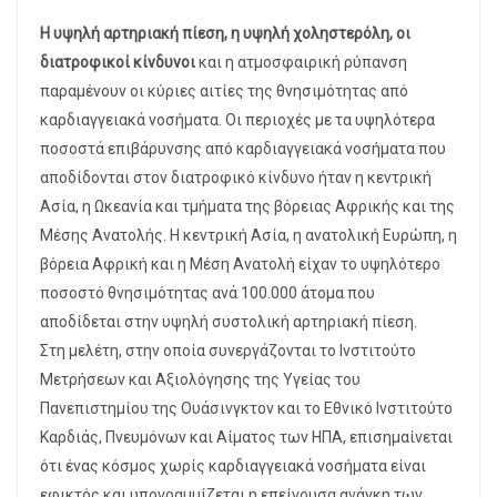
Η υψηλή αρτηριακή πίεση, η υψηλή χοληστερόλη, οι
διατροφικοί κίνδυνοι
και η ατμοσφαιρική ρύπανση
παραμένουν οι κύριες αιτίες της θνησιμότητας από
καρδιαγγειακά νοσήματα. Οι περιοχές με τα υψηλότερα
ποσοστά επιβάρυνσης από καρδιαγγειακά νοσήματα που
αποδίδονται στον διατροφικό κίνδυνο ήταν η κεντρική
Ασία, η Ωκεανία και τμήματα της βόρειας Αφρικής και της
Μέσης Ανατολής. Η κεντρική Ασία, η ανατολική Ευρώπη, η
βόρεια Αφρική και η Μέση Ανατολή είχαν το υψηλότερο
ποσοστό θνησιμότητας ανά 100.000 άτομα που
αποδίδεται στην υψηλή συστολική αρτηριακή πίεση.
Στη μελέτη, στην οποία συνεργάζονται το Ινστιτούτο
Μετρήσεων και Αξιολόγησης της Υγείας του
Πανεπιστημίου της Ουάσινγκτον και το Εθνικό Ινστιτούτο
Καρδιάς, Πνευμόνων και Αίματος των ΗΠΑ, επισημαίνεται
ότι ένας κόσμος χωρίς καρδιαγγειακά νοσήματα είναι
εφικτός και υπογραμμίζεται η επείγουσα ανάγκη των