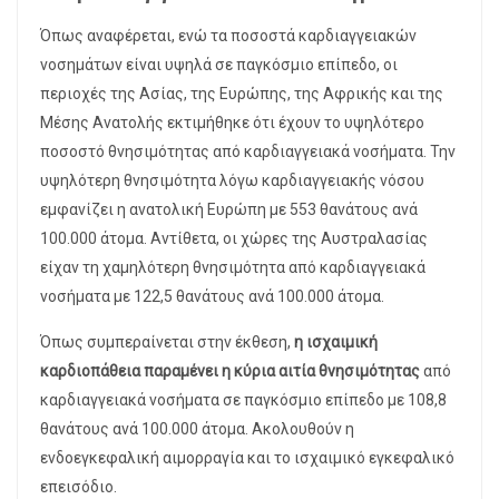
Όπως αναφέρεται, ενώ τα ποσοστά καρδιαγγειακών
νοσημάτων είναι υψηλά σε παγκόσμιο επίπεδο, οι
περιοχές της Ασίας, της Ευρώπης, της Αφρικής και της
Μέσης Ανατολής εκτιμήθηκε ότι έχουν το υψηλότερο
ποσοστό θνησιμότητας από καρδιαγγειακά νοσήματα. Την
υψηλότερη θνησιμότητα λόγω καρδιαγγειακής νόσου
εμφανίζει η ανατολική Ευρώπη με 553 θανάτους ανά
100.000 άτομα. Αντίθετα, οι χώρες της Αυστραλασίας
είχαν τη χαμηλότερη θνησιμότητα από καρδιαγγειακά
νοσήματα με 122,5 θανάτους ανά 100.000 άτομα.
Όπως συμπεραίνεται στην έκθεση,
η ισχαιμική
καρδιοπάθεια παραμένει η κύρια αιτία θνησιμότητας
από
καρδιαγγειακά νοσήματα σε παγκόσμιο επίπεδο με 108,8
θανάτους ανά 100.000 άτομα. Ακολουθούν η
ενδοεγκεφαλική αιμορραγία και το ισχαιμικό εγκεφαλικό
επεισόδιο.