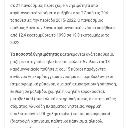
σε 21 παγκόσμιες περιοχές. Η θνησιμότητα από
καρδιαγγειακά νοσήματα αυξήθηκε σε 27 από τις 204
τοποθεσίες την περίοδο 2015-2022. Ο παγκόσμιος
αριθμός θανάτων λόγω καρδιαγγειακής νόσου αυξήθηκε
από 12,4 εκατομμύρια το 1990 σε 19,8 εκατομμύρια το
2022.
Τα
ποσοστά θνησιμότητας
κατανέμονται ανά τοποθεσία,
μαζί με κατηγορίες ηλικίας και φύλου. Αναλύονται 18
καρδιαγγειακές παθήσεις και 15 κύριοι παράγοντες
κινδύνου για καρδιαγγειακά νοσήματα: περιβαλλοντικοί
(ατμοσφαιρική ρύπανση, οικιακή ατμοσφαιρική ρύπανση,
έκθεση σε μόλυβδο, χαμηλή ή υψηλή θερμοκρασία),
μεταβολικοί (συστολική αρτηριακή πίεση, δείκτης μάζας
σώματος, γλυκόζη πλάσματος νηστείας, νεφρική
δυσλειτουργία, LDL χοληστερίνη) και συμπεριφορικοί
(διατροφή, κάπνισμα, παθητικό κάπνισμα, αλκοόλ,